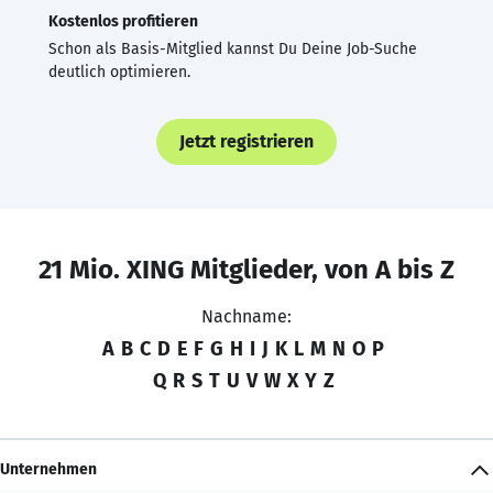
Kostenlos profitieren
Schon als Basis-Mitglied kannst Du Deine Job-Suche
deutlich optimieren.
Jetzt registrieren
21 Mio. XING Mitglieder, von A bis Z
Nachname:
A
B
C
D
E
F
G
H
I
J
K
L
M
N
O
P
Q
R
S
T
U
V
W
X
Y
Z
Unternehmen