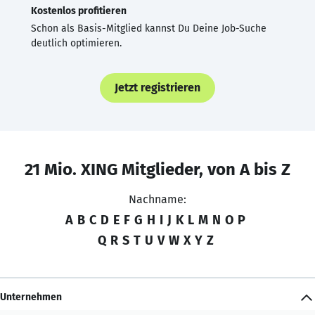
Kostenlos profitieren
Schon als Basis-Mitglied kannst Du Deine Job-Suche
deutlich optimieren.
Jetzt registrieren
21 Mio. XING Mitglieder, von A bis Z
Nachname:
A
B
C
D
E
F
G
H
I
J
K
L
M
N
O
P
Q
R
S
T
U
V
W
X
Y
Z
Unternehmen