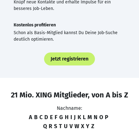
Knüpf neue Kontakte und erhalte Impulse für ein
besseres Job-Leben.
Kostenlos profitieren
Schon als Basis-Mitglied kannst Du Deine Job-Suche
deutlich optimieren.
Jetzt registrieren
21 Mio. XING Mitglieder, von A bis Z
Nachname:
A
B
C
D
E
F
G
H
I
J
K
L
M
N
O
P
Q
R
S
T
U
V
W
X
Y
Z