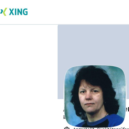
Annekathrin Pete
ist offen für Projekte. 🔎