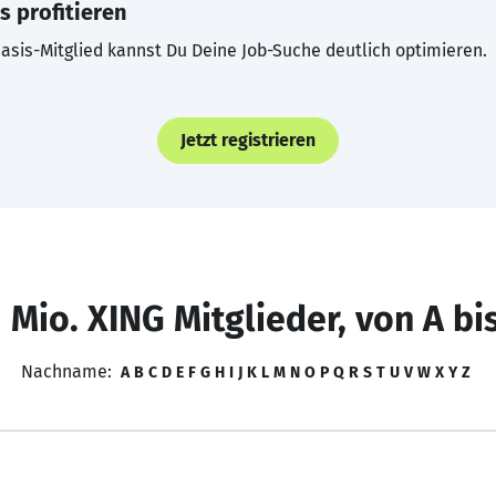
s profitieren
asis-Mitglied kannst Du Deine Job-Suche deutlich optimieren.
Jetzt registrieren
 Mio. XING Mitglieder, von A bi
Nachname:
A
B
C
D
E
F
G
H
I
J
K
L
M
N
O
P
Q
R
S
T
U
V
W
X
Y
Z