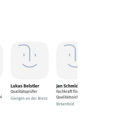
Lukas Belstler
Jan Schmidt
Sascha Stuhrmann
Qualitätsprüfer
Fachkraft für
Maschinenbau
i
Qualitätssicherung
Giengen an der Brenz
Oelde
Birkenfeld