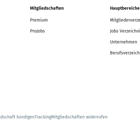
Mitgliedschaften
Hauptbereiche
Premium
Mitgliederverz
ProJobs
Jobs Verzeichn
Unternehmen
Berufsverzeich
edschaft kündigen
Tracking
Mitgliedschaften widerrufen