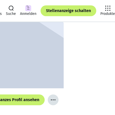
Stellenanzeige schalten
ts
Suche
Anmelden
Produkte
anzes Profil ansehen