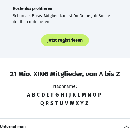
Kostenlos profitieren
Schon als Basis-Mitglied kannst Du Deine Job-Suche
deutlich optimieren.
Jetzt registrieren
21 Mio. XING Mitglieder, von A bis Z
Nachname:
A
B
C
D
E
F
G
H
I
J
K
L
M
N
O
P
Q
R
S
T
U
V
W
X
Y
Z
Unternehmen