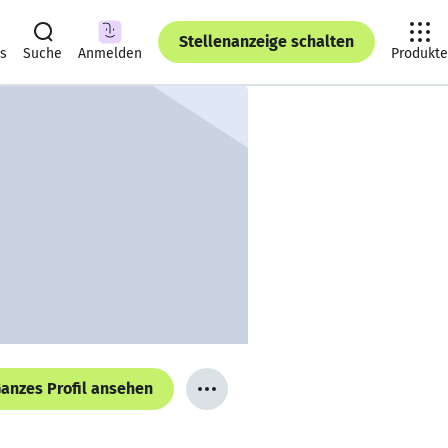
Stellenanzeige schalten
ts
Suche
Anmelden
Produkte
anzes Profil ansehen