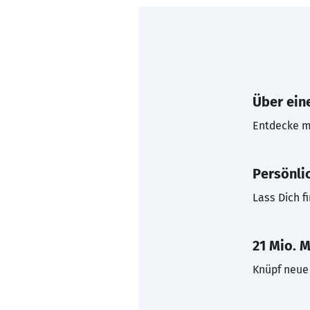
Über eine
Entdecke mi
Persönli
Lass Dich f
21 Mio. M
Knüpf neue 