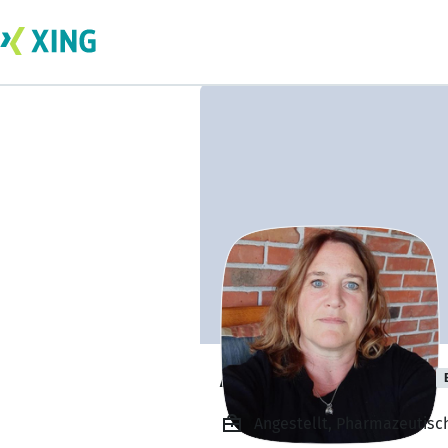
Annett Balzereit
Angestellt, Pharmazeutisch