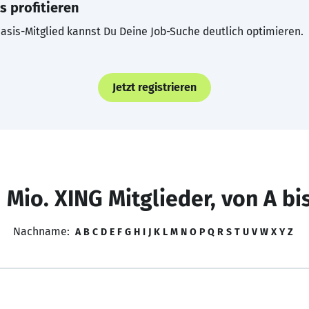
s profitieren
asis-Mitglied kannst Du Deine Job-Suche deutlich optimieren.
Jetzt registrieren
 Mio. XING Mitglieder, von A bi
Nachname:
A
B
C
D
E
F
G
H
I
J
K
L
M
N
O
P
Q
R
S
T
U
V
W
X
Y
Z