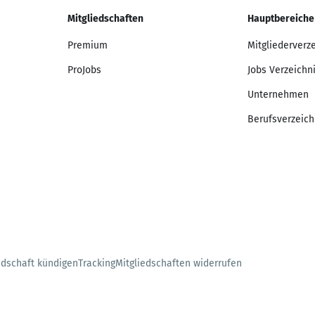
Mitgliedschaften
Hauptbereiche
Premium
Mitgliederverz
ProJobs
Jobs Verzeichn
Unternehmen
Berufsverzeich
edschaft kündigen
Tracking
Mitgliedschaften widerrufen