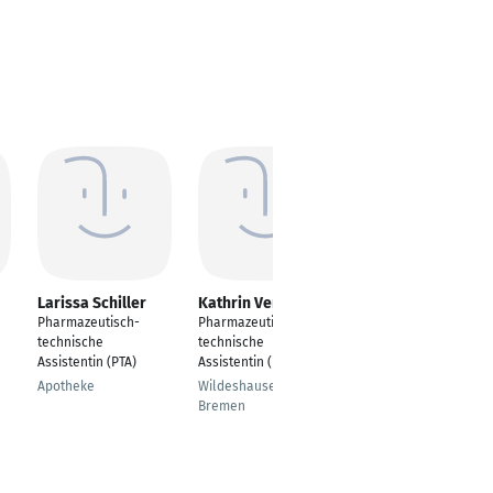
Larissa Schiller
Kathrin Verhoeven
Katharina Lueg
Pharmazeutisch-
Pharmazeutisch-
Pharmazeutisch-
technische
technische
technischer Assistent
Assistentin (PTA)
Assistentin (PTA)
Dortmund, Nordrhein-
Apotheke
Wildeshausen /
Westfalen,
Bremen
Deutschland