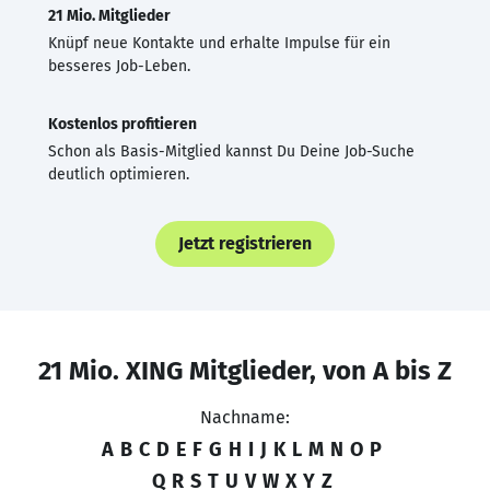
21 Mio. Mitglieder
Knüpf neue Kontakte und erhalte Impulse für ein
besseres Job-Leben.
Kostenlos profitieren
Schon als Basis-Mitglied kannst Du Deine Job-Suche
deutlich optimieren.
Jetzt registrieren
21 Mio. XING Mitglieder, von A bis Z
Nachname:
A
B
C
D
E
F
G
H
I
J
K
L
M
N
O
P
Q
R
S
T
U
V
W
X
Y
Z