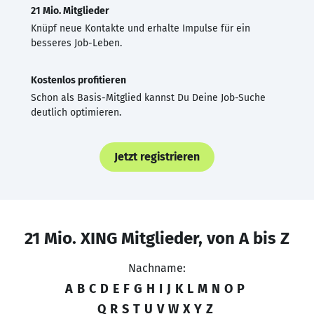
21 Mio. Mitglieder
Knüpf neue Kontakte und erhalte Impulse für ein
besseres Job-Leben.
Kostenlos profitieren
Schon als Basis-Mitglied kannst Du Deine Job-Suche
deutlich optimieren.
Jetzt registrieren
21 Mio. XING Mitglieder, von A bis Z
Nachname:
A
B
C
D
E
F
G
H
I
J
K
L
M
N
O
P
Q
R
S
T
U
V
W
X
Y
Z