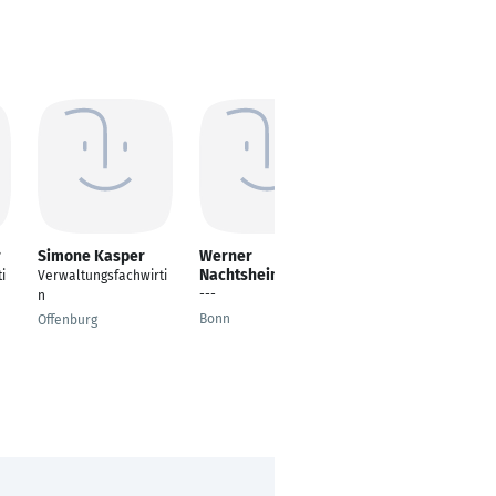
r
Simone Kasper
Werner
Michael Meyer
Nachtsheim
i
Verwaltungsfachwirti
Verwaltungsfachwirt
---
n
Visbek
Bonn
Offenburg