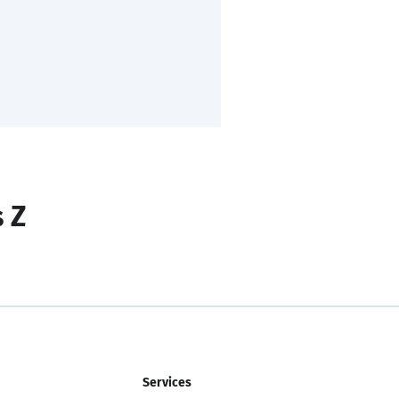
s Z
Services