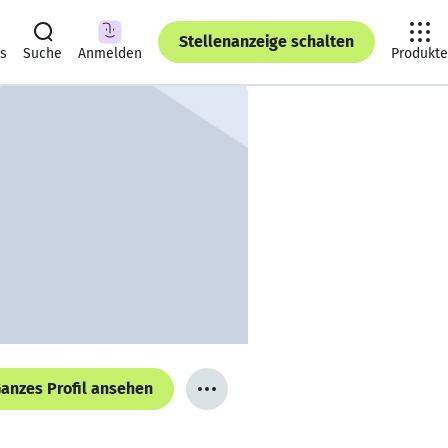
Stellenanzeige schalten
ts
Suche
Anmelden
Produkte
anzes Profil ansehen