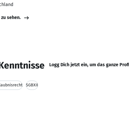
schland
e zu sehen.
Kenntnisse
Logg Dich jetzt ein, um das ganze Prof
laubnisrecht
SGBXII