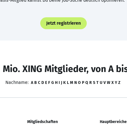
asis-Mitglied kannst Du Deine Job-Suche deutlich optimieren.
Jetzt registrieren
 Mio. XING Mitglieder, von A bi
Nachname:
A
B
C
D
E
F
G
H
I
J
K
L
M
N
O
P
Q
R
S
T
U
V
W
X
Y
Z
Mitgliedschaften
Hauptbereiche