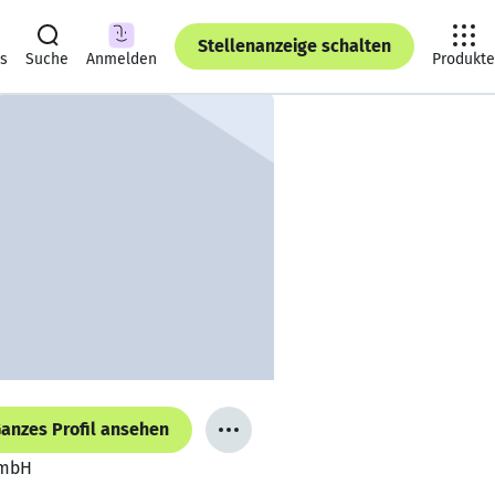
Stellenanzeige schalten
ts
Suche
Anmelden
Produkte
anzes Profil ansehen
GmbH