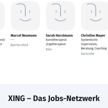
Marcel Neumann
Sarah Horstmann
Christine Mayer
unst
---
Kunsttherapeut
Systemische
in
,Ergotherapeut
Supervision,
Bad Hersfeld
Beratung, Coaching
Köln
Karlsruhe
XING – Das Jobs-Netzwerk