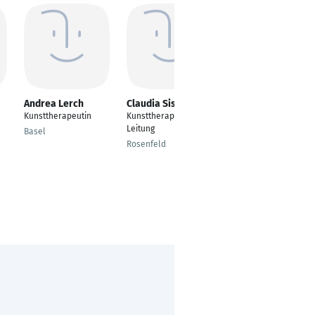
Andrea Lerch
Claudia Sistek
Anna Lamberz
Kunsttherapeutin
Kunsttherapeutin und
Freie Malerin und
Leitung
Kunsttherapeutin
Basel
Rosenfeld
München