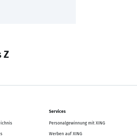
s Z
Services
eichnis
Personalgewinnung mit XING
is
Werben auf XING