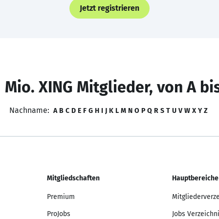
Jetzt registrieren
 Mio. XING Mitglieder, von A bi
Nachname:
A
B
C
D
E
F
G
H
I
J
K
L
M
N
O
P
Q
R
S
T
U
V
W
X
Y
Z
Mitgliedschaften
Hauptbereiche
Premium
Mitgliederverz
ProJobs
Jobs Verzeichn