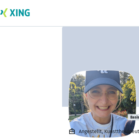
Annika Hennig
Basi
Angestellt, Kunsttherapeu