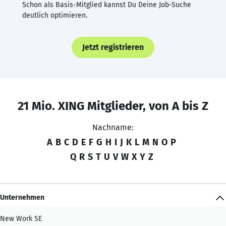
Schon als Basis-Mitglied kannst Du Deine Job-Suche
deutlich optimieren.
Jetzt registrieren
21 Mio. XING Mitglieder, von A bis Z
Nachname:
A
B
C
D
E
F
G
H
I
J
K
L
M
N
O
P
Q
R
S
T
U
V
W
X
Y
Z
Unternehmen
New Work SE