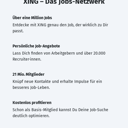
XING – Das Jobs-Netzwerk
Über eine Million Jobs
Entdecke mit XING genau den Job, der wirklich zu Dir
passt.
Persönliche Job-Angebote
Lass Dich finden von Arbeitgebern und über 20.000
Recruiter·innen.
21 Mio. Mitglieder
Knüpf neue Kontakte und erhalte Impulse für ein
besseres Job-Leben.
Kostenlos profitieren
Schon als Basis-Mitglied kannst Du Deine Job-Suche
deutlich optimieren.