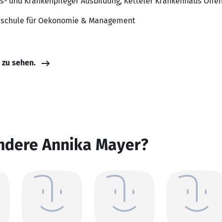
ts- und Krankenpfleger Ausbildung, Ketteler Krankenhaus Offe
hschule für Oekonomie & Management
e zu sehen.
andere Annika Mayer?