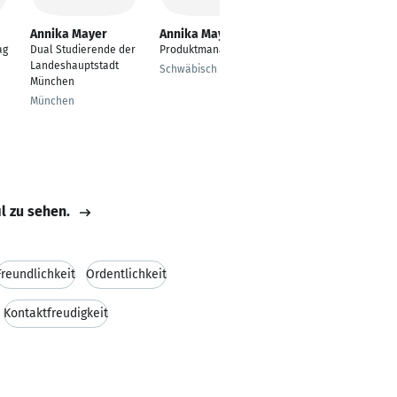
Annika Mayer
Annika Mayer
Annika Mayer
ag
Dual Studierende der
Produktmanager
Physiotherapeut
Landeshauptstadt
Schwäbisch Gmünd
Sinzig
München
München
il zu sehen.
Freundlichkeit
Ordentlichkeit
Kontaktfreudigkeit