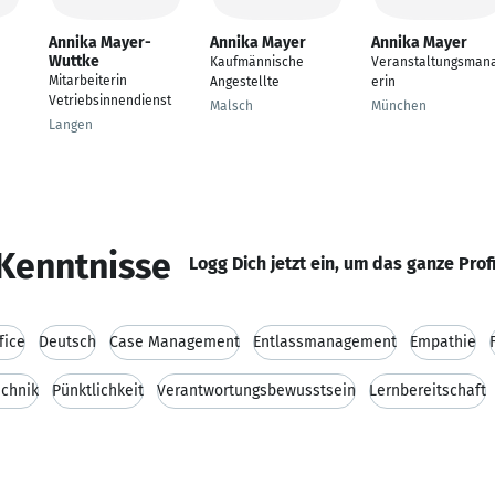
Annika Mayer-
Annika Mayer
Annika Mayer
Wuttke
Kaufmännische
Veranstaltungsman
Mitarbeiterin
Angestellte
erin
Vetriebsinnendienst
Malsch
München
Langen
Kenntnisse
Logg Dich jetzt ein, um das ganze Prof
fice
Deutsch
Case Management
Entlassmanagement
Empathie
echnik
Pünktlichkeit
Verantwortungsbewusstsein
Lernbereitschaft