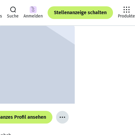
Stellenanzeige schalten
ts
Suche
Anmelden
Produkte
anzes Profil ansehen