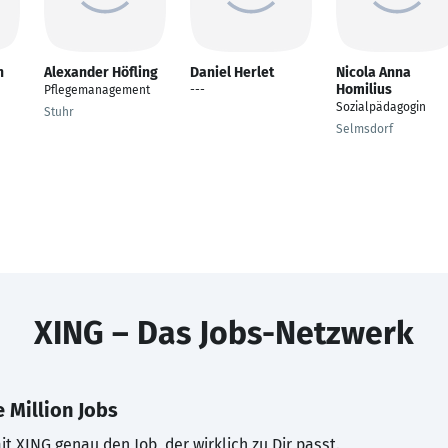
h
Alexander Höfling
Daniel Herlet
Nicola Anna
Homilius
Pflegemanagement
---
Sozialpädagogin
Stuhr
Selmsdorf
XING – Das Jobs-Netzwerk
 Million Jobs
t XING genau den Job, der wirklich zu Dir passt.