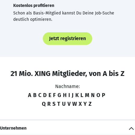
Kostenlos profitieren
Schon als Basis-Mitglied kannst Du Deine Job-Suche
deutlich optimieren.
Jetzt registrieren
21 Mio. XING Mitglieder, von A bis Z
Nachname:
A
B
C
D
E
F
G
H
I
J
K
L
M
N
O
P
Q
R
S
T
U
V
W
X
Y
Z
Unternehmen