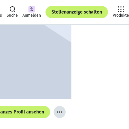
Stellenanzeige schalten
ts
Suche
Anmelden
Produkte
anzes Profil ansehen