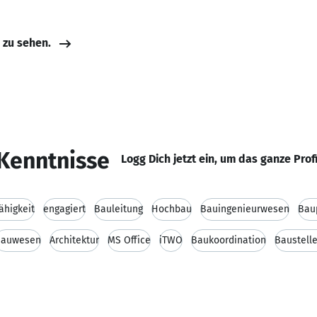
e zu sehen.
Kenntnisse
Logg Dich jetzt ein, um das ganze Prof
ähigkeit
engagiert
Bauleitung
Hochbau
Bauingenieurwesen
Bau
Bauwesen
Architektur
MS Office
iTWO
Baukoordination
Baustell