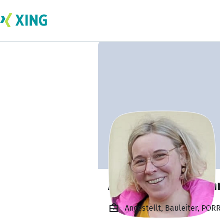
Annina Wagenfüh
Angestellt, Bauleiter, PO