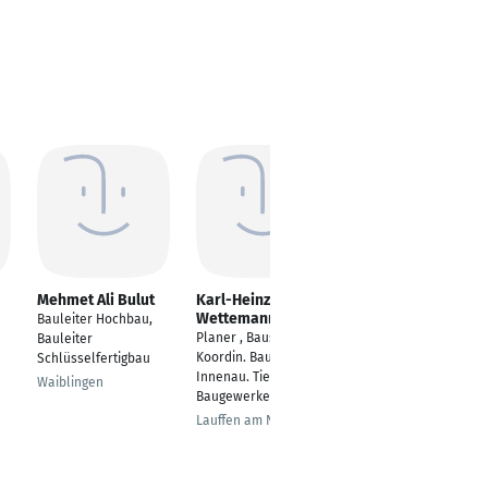
Mehmet Ali Bulut
Karl-Heinz
Dominik Pavlesin
Wettemann
Bauleiter Hochbau,
---
Planer , Baustell.
Bauleiter
Koordin. Bau,
Schlüsselfertigbau
Innenau. Tiefb. alle
Waiblingen
Baugewerke
Lauffen am Neckar