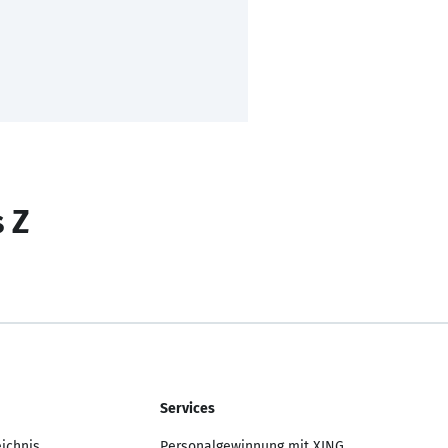
s Z
Services
eichnis
Personalgewinnung mit XING