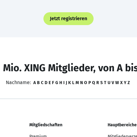
Jetzt registrieren
 Mio. XING Mitglieder, von A bi
Nachname:
A
B
C
D
E
F
G
H
I
J
K
L
M
N
O
P
Q
R
S
T
U
V
W
X
Y
Z
Mitgliedschaften
Hauptbereiche
Premium
Mitgliederverz