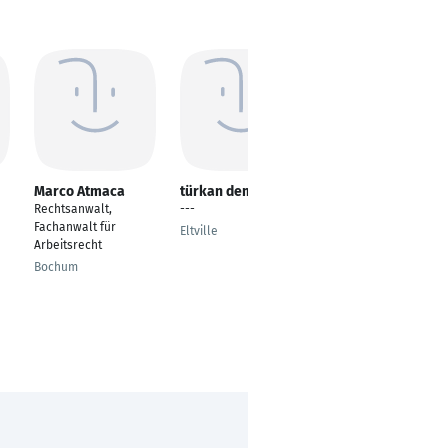
Marco Atmaca
türkan demir
Michael Ellerbeck
Rechtsanwalt,
---
Rechtsanwalt
Fachanwalt für
Eltville
München
Arbeitsrecht
Bochum