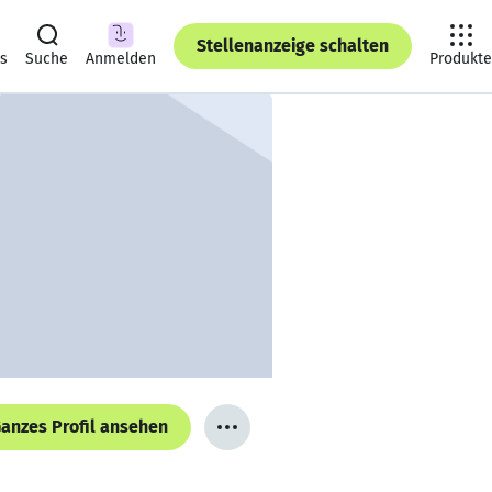
Stellenanzeige schalten
ts
Suche
Anmelden
Produkte
anzes Profil ansehen