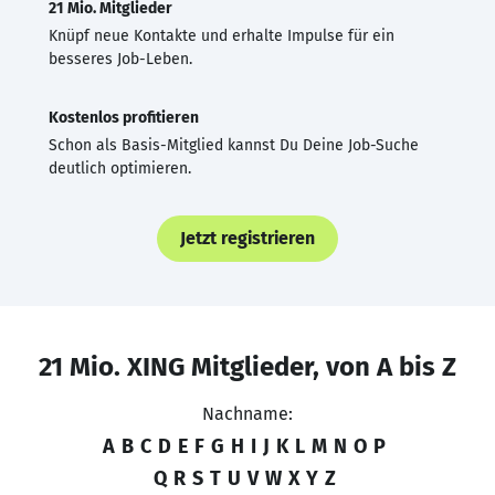
21 Mio. Mitglieder
Knüpf neue Kontakte und erhalte Impulse für ein
besseres Job-Leben.
Kostenlos profitieren
Schon als Basis-Mitglied kannst Du Deine Job-Suche
deutlich optimieren.
Jetzt registrieren
21 Mio. XING Mitglieder, von A bis Z
Nachname:
A
B
C
D
E
F
G
H
I
J
K
L
M
N
O
P
Q
R
S
T
U
V
W
X
Y
Z