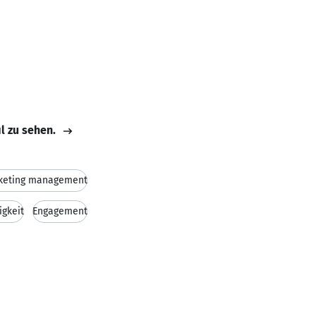
il zu sehen.
keting management
gkeit
Engagement