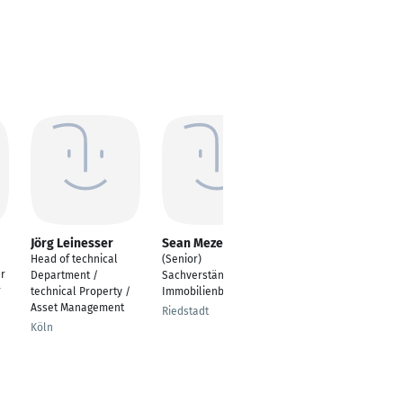
Jörg Leinesser
Sean Mezei
Matthias Horch
Head of technical
(Senior)
Qualitäts-, Projekt-
r
Department /
Sachverständiger
und
r
technical Property /
Immobilienbewertung
Propertymanagement
Asset Management
Riedstadt
Offenbach
Köln