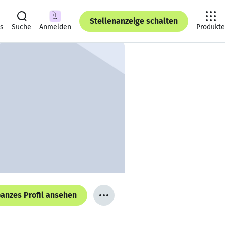
Stellenanzeige schalten
ts
Suche
Anmelden
Produkte
anzes Profil ansehen