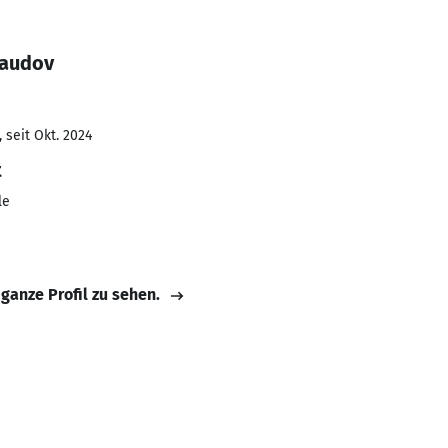
naudov
 seit Okt. 2024
t
le
 ganze Profil zu sehen.