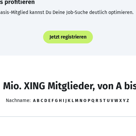
s profitieren
asis-Mitglied kannst Du Deine Job-Suche deutlich optimieren.
Jetzt registrieren
 Mio. XING Mitglieder, von A bi
Nachname:
A
B
C
D
E
F
G
H
I
J
K
L
M
N
O
P
Q
R
S
T
U
V
W
X
Y
Z