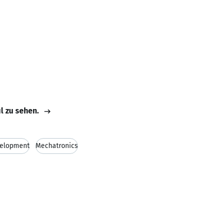
il zu sehen.
velopment
Mechatronics