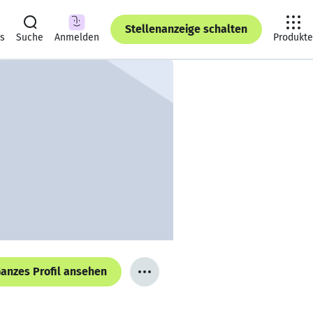
Stellenanzeige schalten
ts
Suche
Anmelden
Produkte
anzes Profil ansehen