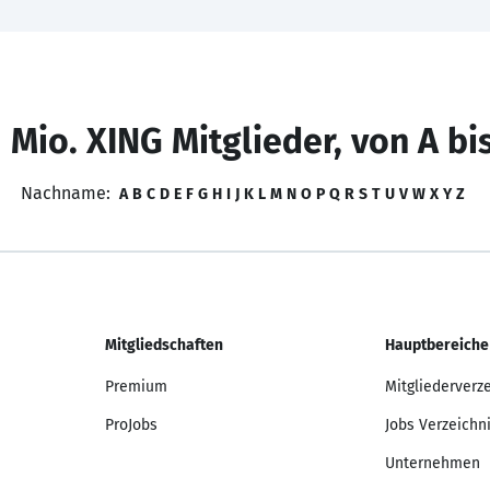
 Mio. XING Mitglieder, von A bi
Nachname:
A
B
C
D
E
F
G
H
I
J
K
L
M
N
O
P
Q
R
S
T
U
V
W
X
Y
Z
Mitgliedschaften
Hauptbereiche
Premium
Mitgliederverz
ProJobs
Jobs Verzeichn
Unternehmen