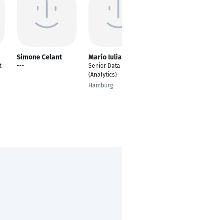
Simone Celant
Mario Iuliano
Robin C. Döring
t
---
Senior Data Scientist
Principal Data
(Analytics)
Scientist / AI Engineer
Hamburg
Hamburg