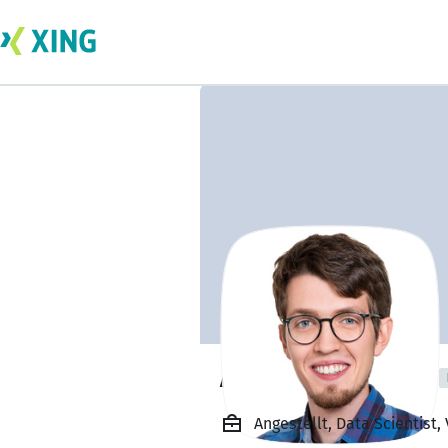
Anton Berneving
Angestellt, Data Scientist,