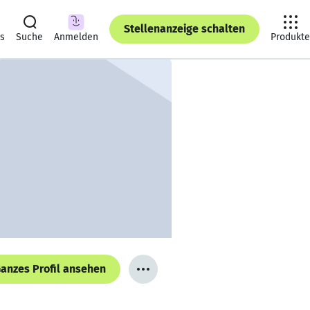
Stellenanzeige schalten
ts
Suche
Anmelden
Produkte
anzes Profil ansehen