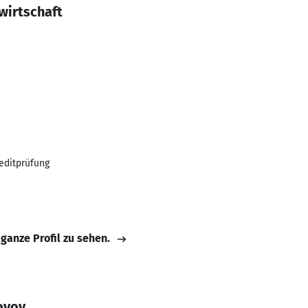
wirtschaft
editprüfung
 ganze Profil zu sehen.
ovov