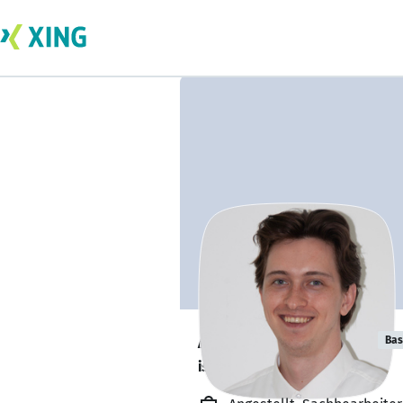
Anton Chirovov
Bas
ist offen für Projekte. 🔎