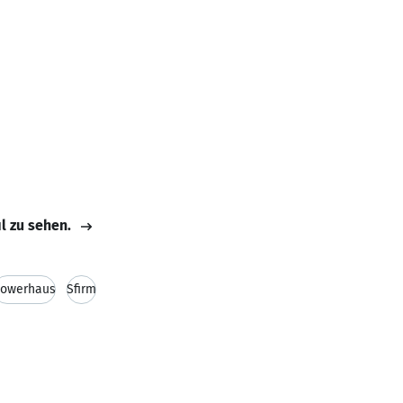
il zu sehen.
owerhaus
Sfirm