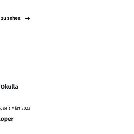
e zu sehen.
 Okulla
, seit März 2023
loper