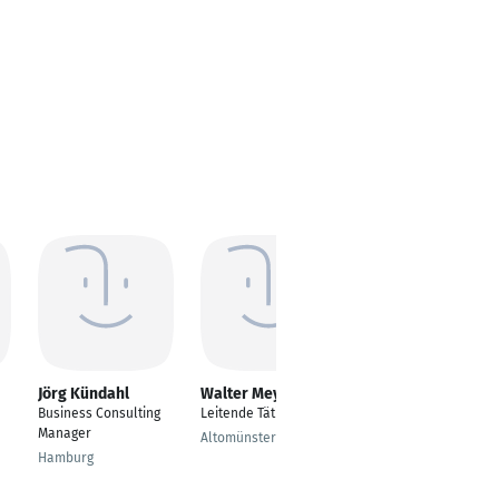
Jörg Kündahl
Walter Meyer
Adrian Beer
Business Consulting
Leitende Tätigkeit
CEO
Manager
Altomünster
Zug
Hamburg