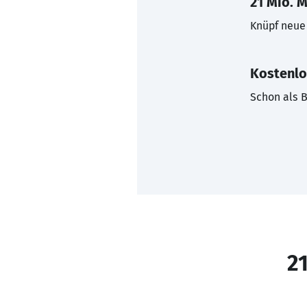
21 Mio. M
Knüpf neue 
Kostenlo
Schon als B
21