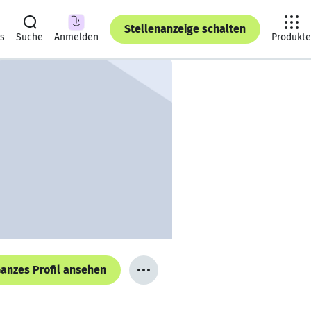
Stellenanzeige schalten
ts
Suche
Anmelden
Produkte
anzes Profil ansehen