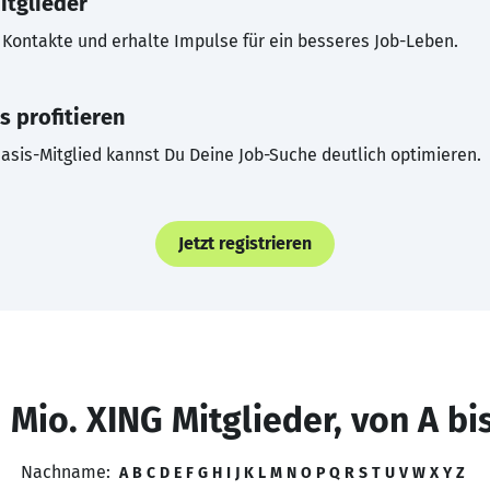
itglieder
Kontakte und erhalte Impulse für ein besseres Job-Leben.
s profitieren
asis-Mitglied kannst Du Deine Job-Suche deutlich optimieren.
Jetzt registrieren
 Mio. XING Mitglieder, von A bi
Nachname:
A
B
C
D
E
F
G
H
I
J
K
L
M
N
O
P
Q
R
S
T
U
V
W
X
Y
Z