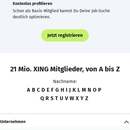
Kostenlos profitieren
Schon als Basis-Mitglied kannst Du Deine Job-Suche
deutlich optimieren.
Jetzt registrieren
21 Mio. XING Mitglieder, von A bis Z
Nachname:
A
B
C
D
E
F
G
H
I
J
K
L
M
N
O
P
Q
R
S
T
U
V
W
X
Y
Z
Unternehmen