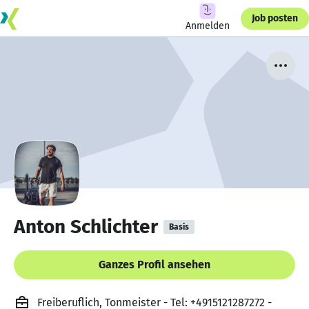
Job posten
Anmelden
Anton Schlichter
Basis
Ganzes Profil ansehen
Freiberuflich, Tonmeister - Tel: +4915121287272 -