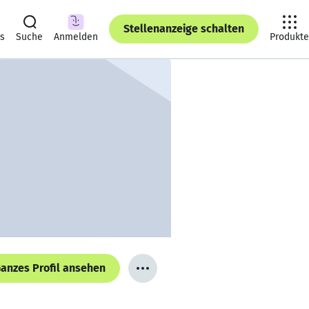
Stellenanzeige schalten
ts
Suche
Anmelden
Produkte
anzes Profil ansehen