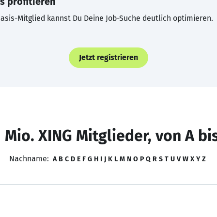
s profitieren
asis-Mitglied kannst Du Deine Job-Suche deutlich optimieren.
Jetzt registrieren
 Mio. XING Mitglieder, von A bi
Nachname:
A
B
C
D
E
F
G
H
I
J
K
L
M
N
O
P
Q
R
S
T
U
V
W
X
Y
Z