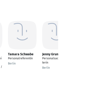
Tamara Schwabe
Jenny Grunewaldt
Nadine Pariset
ei
Personalreferentin
Personalsachbearbei
Personalsachbearbei
terin
terin
Berlin
 /
Berlin
Lüneburg