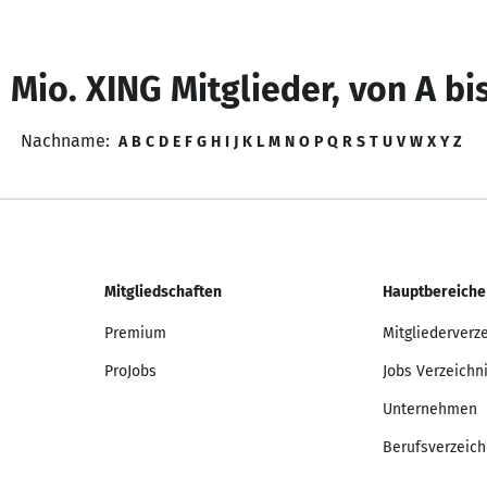
 Mio. XING Mitglieder, von A bi
Nachname:
A
B
C
D
E
F
G
H
I
J
K
L
M
N
O
P
Q
R
S
T
U
V
W
X
Y
Z
Mitgliedschaften
Hauptbereiche
Premium
Mitgliederverz
ProJobs
Jobs Verzeichn
Unternehmen
Berufsverzeich