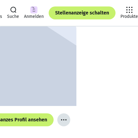
Stellenanzeige schalten
ts
Suche
Anmelden
Produkte
anzes Profil ansehen