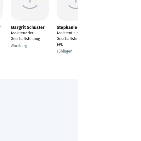
r
Margrit Schuster
Stephanie Nimz
Sabine Klisch
Assistenz der
Assistentin der
Aroma- und
Geschäftsleitung
Geschäftsführung BL
Massagetherapeutin
ePD
Würzburg
Haan
Tübingen