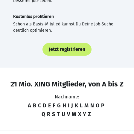
besseres Job-Leben.
Kostenlos profitieren
Schon als Basis-Mitglied kannst Du Deine Job-Suche
deutlich optimieren.
Jetzt registrieren
21 Mio. XING Mitglieder, von A bis Z
Nachname:
A
B
C
D
E
F
G
H
I
J
K
L
M
N
O
P
Q
R
S
T
U
V
W
X
Y
Z