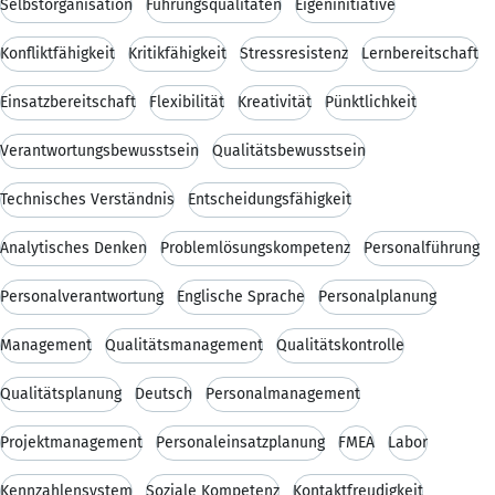
Selbstorganisation
Führungsqualitäten
Eigeninitiative
Konfliktfähigkeit
Kritikfähigkeit
Stressresistenz
Lernbereitschaft
Einsatzbereitschaft
Flexibilität
Kreativität
Pünktlichkeit
Verantwortungsbewusstsein
Qualitätsbewusstsein
Technisches Verständnis
Entscheidungsfähigkeit
Analytisches Denken
Problemlösungskompetenz
Personalführung
Personalverantwortung
Englische Sprache
Personalplanung
Management
Qualitätsmanagement
Qualitätskontrolle
Qualitätsplanung
Deutsch
Personalmanagement
Projektmanagement
Personaleinsatzplanung
FMEA
Labor
Kennzahlensystem
Soziale Kompetenz
Kontaktfreudigkeit