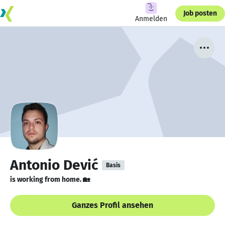
Job posten
Anmelden
Antonio Dević
Basis
is working from home. 🏡
Ganzes Profil ansehen