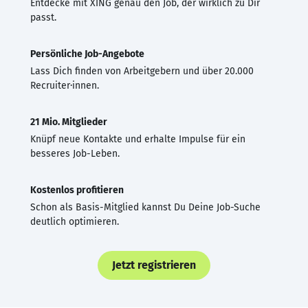
Entdecke mit XING genau den Job, der wirklich zu Dir
passt.
Persönliche Job-Angebote
Lass Dich finden von Arbeitgebern und über 20.000
Recruiter·innen.
21 Mio. Mitglieder
Knüpf neue Kontakte und erhalte Impulse für ein
besseres Job-Leben.
Kostenlos profitieren
Schon als Basis-Mitglied kannst Du Deine Job-Suche
deutlich optimieren.
Jetzt registrieren