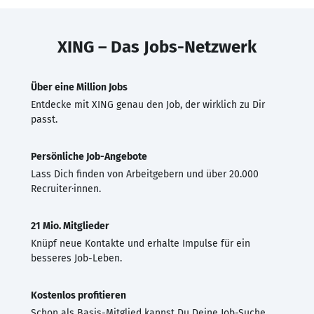
XING – Das Jobs-Netzwerk
Über eine Million Jobs
Entdecke mit XING genau den Job, der wirklich zu Dir
passt.
Persönliche Job-Angebote
Lass Dich finden von Arbeitgebern und über 20.000
Recruiter·innen.
21 Mio. Mitglieder
Knüpf neue Kontakte und erhalte Impulse für ein
besseres Job-Leben.
Kostenlos profitieren
Schon als Basis-Mitglied kannst Du Deine Job-Suche