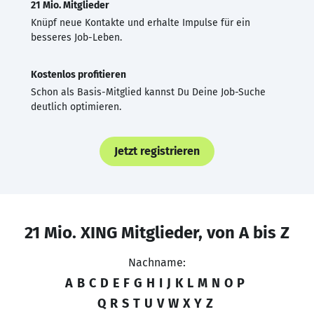
21 Mio. Mitglieder
Knüpf neue Kontakte und erhalte Impulse für ein
besseres Job-Leben.
Kostenlos profitieren
Schon als Basis-Mitglied kannst Du Deine Job-Suche
deutlich optimieren.
Jetzt registrieren
21 Mio. XING Mitglieder, von A bis Z
Nachname:
A
B
C
D
E
F
G
H
I
J
K
L
M
N
O
P
Q
R
S
T
U
V
W
X
Y
Z