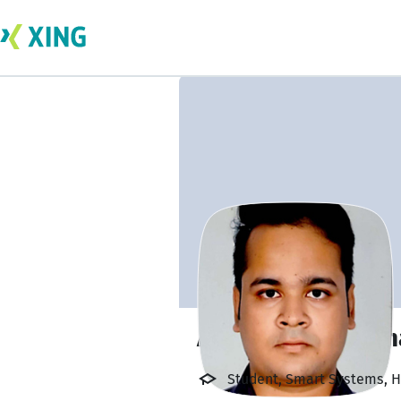
Aravind Sai Sasan
Student, Smart Systems, H