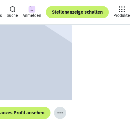
Stellenanzeige schalten
ts
Suche
Anmelden
Produkte
anzes Profil ansehen