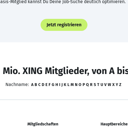
asis-Mitglied kannst Du Deine Job-Suche deutlich optimieren.
Jetzt registrieren
 Mio. XING Mitglieder, von A bi
Nachname:
A
B
C
D
E
F
G
H
I
J
K
L
M
N
O
P
Q
R
S
T
U
V
W
X
Y
Z
Mitgliedschaften
Hauptbereiche