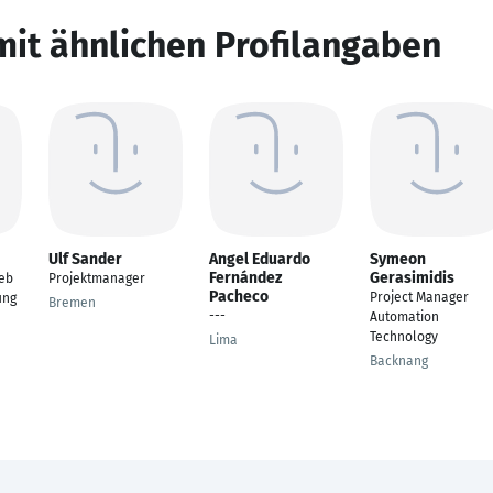
mit ähnlichen Profilangaben
Ulf Sander
Angel Eduardo
Symeon
Fernández
Gerasimidis
ieb
Projektmanager
Pacheco
Project Manager
ung
Bremen
---
Automation
Technology
Lima
Backnang