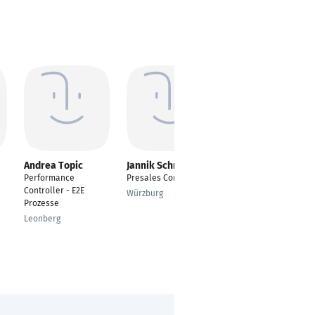
Andrea Topic
Jannik Schrewe
Benjamin Giesen
Performance
Presales Consultant
Projektleiter
Controller - E2E
Würzburg
Kiel
Prozesse
Leonberg