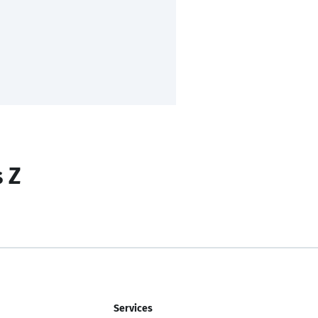
s Z
Services