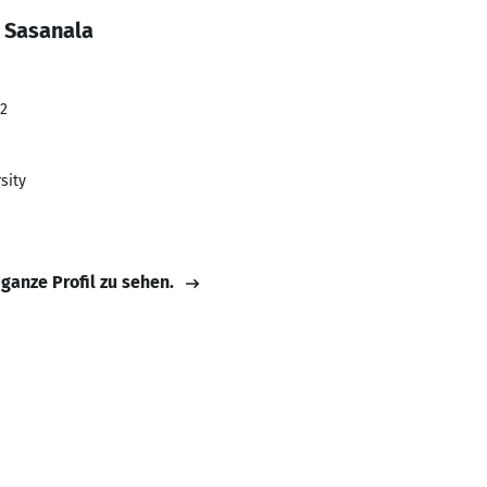
i Sasanala
22
sity
 ganze Profil zu sehen.