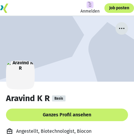
Job posten
Anmelden
Aravind K R
Basis
Ganzes Profil ansehen
Angestellt, Biotechnologist, Biocon