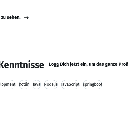
e zu sehen.
Kenntnisse
Logg Dich jetzt ein, um das ganze Prof
elopment
Kotlin
Java
Node.js
JavaScript
springboot