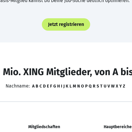
asis-Mitglied kannst Du Deine Job-Suche deutlich optimieren.
Jetzt registrieren
 Mio. XING Mitglieder, von A bi
Nachname:
A
B
C
D
E
F
G
H
I
J
K
L
M
N
O
P
Q
R
S
T
U
V
W
X
Y
Z
Mitgliedschaften
Hauptbereiche