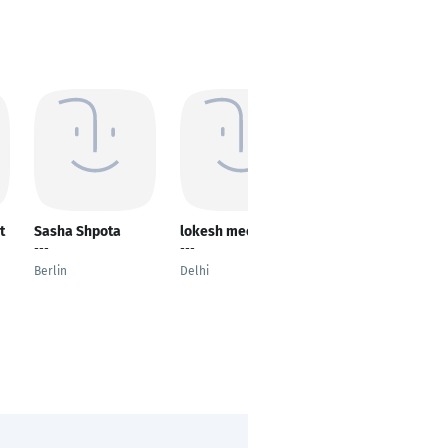
t
Sasha Shpota
lokesh meena
Daanish Rumani
---
---
Product Manager
Berlin
Delhi
Hannover