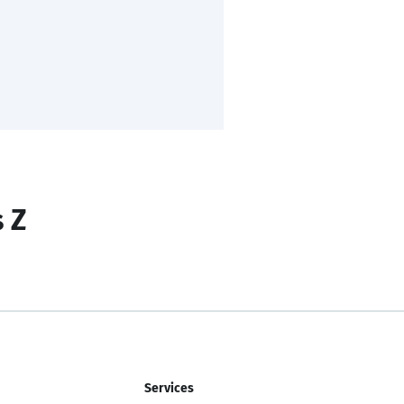
s Z
Services