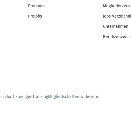
Premium
Mitgliederverz
ProJobs
Jobs Verzeichn
Unternehmen
Berufsverzeich
edschaft kündigen
Tracking
Mitgliedschaften widerrufen