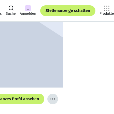
Stellenanzeige schalten
ts
Suche
Anmelden
Produkte
anzes Profil ansehen