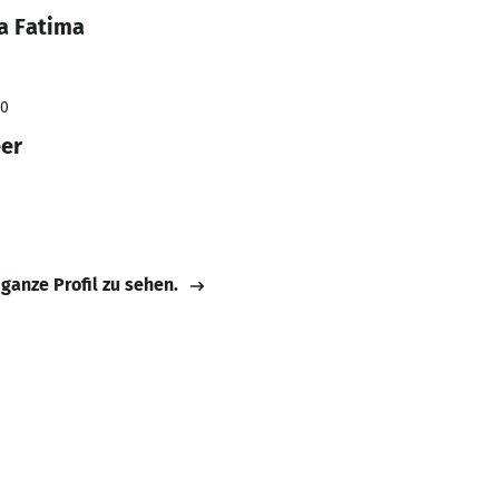
a Fatima
20
eer
 ganze Profil zu sehen.