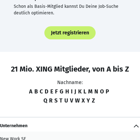
Schon als Basis-Mitglied kannst Du Deine Job-Suche
deutlich optimieren.
Jetzt registrieren
21 Mio. XING Mitglieder, von A bis Z
Nachname:
A
B
C
D
E
F
G
H
I
J
K
L
M
N
O
P
Q
R
S
T
U
V
W
X
Y
Z
Unternehmen
New Work SE