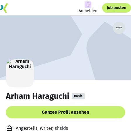
Job posten
Anmelden
Arham Haraguchi
Basis
Ganzes Profil ansehen
Angestellt, Writer, shsids