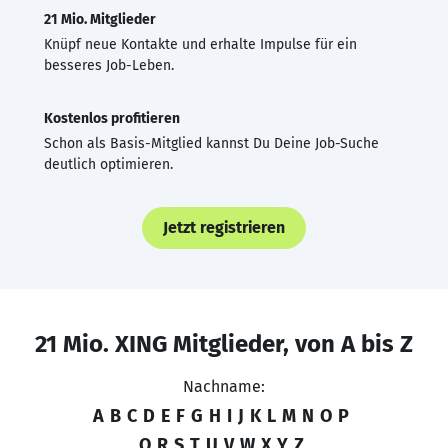
21 Mio. Mitglieder
Knüpf neue Kontakte und erhalte Impulse für ein
besseres Job-Leben.
Kostenlos profitieren
Schon als Basis-Mitglied kannst Du Deine Job-Suche
deutlich optimieren.
Jetzt registrieren
21 Mio. XING Mitglieder, von A bis Z
Nachname:
A
B
C
D
E
F
G
H
I
J
K
L
M
N
O
P
Q
R
S
T
U
V
W
X
Y
Z