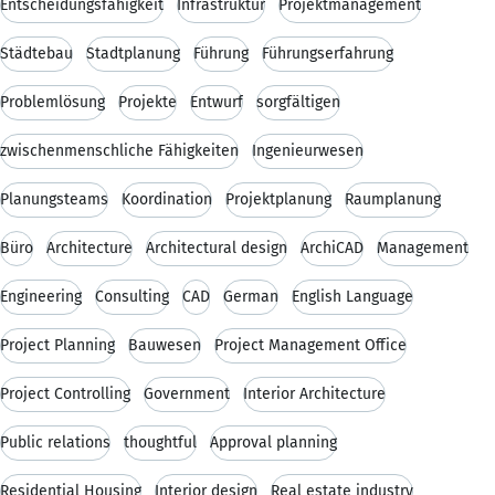
Entscheidungsfähigkeit
Infrastruktur
Projektmanagement
Städtebau
Stadtplanung
Führung
Führungserfahrung
Problemlösung
Projekte
Entwurf
sorgfältigen
zwischenmenschliche Fähigkeiten
Ingenieurwesen
Planungsteams
Koordination
Projektplanung
Raumplanung
Büro
Architecture
Architectural design
ArchiCAD
Management
Engineering
Consulting
CAD
German
English Language
Project Planning
Bauwesen
Project Management Office
Project Controlling
Government
Interior Architecture
Public relations
thoughtful
Approval planning
Residential Housing
Interior design
Real estate industry