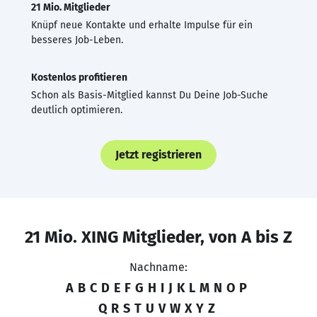
21 Mio. Mitglieder
Knüpf neue Kontakte und erhalte Impulse für ein
besseres Job-Leben.
Kostenlos profitieren
Schon als Basis-Mitglied kannst Du Deine Job-Suche
deutlich optimieren.
Jetzt registrieren
21 Mio. XING Mitglieder, von A bis Z
Nachname:
A
B
C
D
E
F
G
H
I
J
K
L
M
N
O
P
Q
R
S
T
U
V
W
X
Y
Z