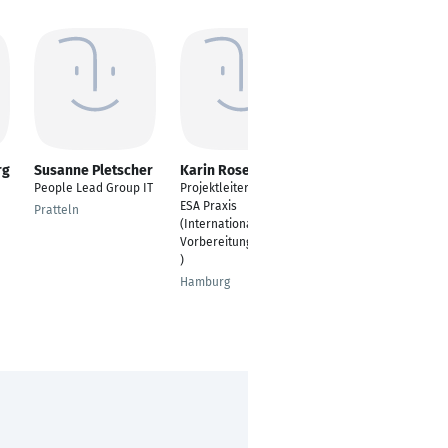
rg
Susanne Pletscher
Karin Rose
Karl-Heinz Müller-
Gernart
People Lead Group IT
Projektleiterin IVK
Geschäftsführer
ESA Praxis
Pratteln
(Internationale
Augsburg
Vorbereitungsklassen
)
Hamburg