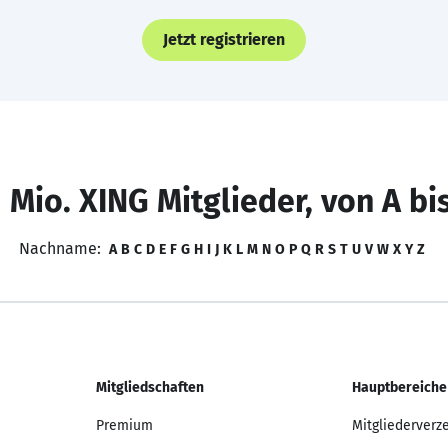
Jetzt registrieren
 Mio. XING Mitglieder, von A bi
Nachname:
A
B
C
D
E
F
G
H
I
J
K
L
M
N
O
P
Q
R
S
T
U
V
W
X
Y
Z
Mitgliedschaften
Hauptbereiche
Premium
Mitgliederverz