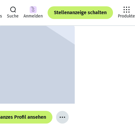
Stellenanzeige schalten
ts
Suche
Anmelden
Produkte
anzes Profil ansehen