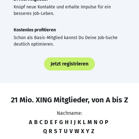
Knüpf neue Kontakte und erhalte Impulse für ein
besseres Job-Leben.
Kostenlos profitieren
Schon als Basis-Mitglied kannst Du Deine Job-Suche
deutlich optimieren.
Jetzt registrieren
21 Mio. XING Mitglieder, von A bis Z
Nachname:
A
B
C
D
E
F
G
H
I
J
K
L
M
N
O
P
Q
R
S
T
U
V
W
X
Y
Z