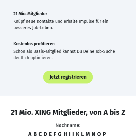
21 Mio. Mitglieder
Knüpf neue Kontakte und erhalte Impulse für ein
besseres Job-Leben.
Kostenlos profitieren
Schon als Basis-Mitglied kannst Du Deine Job-Suche
deutlich optimieren.
Jetzt registrieren
21 Mio. XING Mitglieder, von A bis Z
Nachname:
A
B
C
D
E
F
G
H
I
J
K
L
M
N
O
P