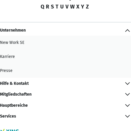
Q
R
S
T
U
V
W
X
Y
Z
Unternehmen
New Work SE
Karriere
Presse
Hilfe & Kontakt
Mitgliedschaften
Hauptbereiche
Services