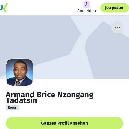
Job posten
Anmelden
Armand Brice Nzongang
Tadatsin
Basis
Ganzes Profil ansehen