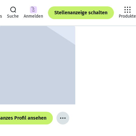
Stellenanzeige schalten
ts
Suche
Anmelden
Produkte
anzes Profil ansehen