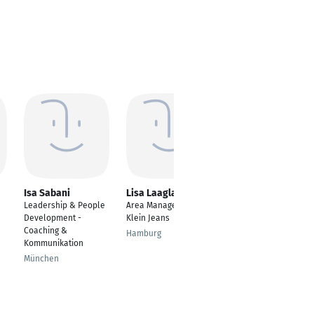
Isa Sabani
Lisa Laagland
Alexandra Springel
Leadership & People
Area Manager Calvin
Area Sales
Development -
Klein Jeans
Manager/DACH
Coaching &
Hamburg
Sindelfingen
Kommunikation
München