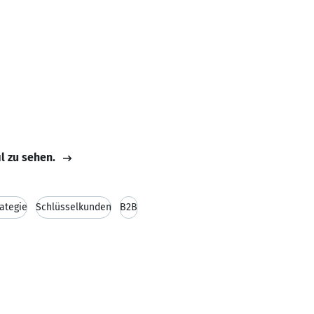
il zu sehen.
rategie
Schlüsselkunden
B2B