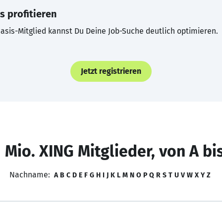
s profitieren
asis-Mitglied kannst Du Deine Job-Suche deutlich optimieren.
Jetzt registrieren
 Mio. XING Mitglieder, von A bi
Nachname:
A
B
C
D
E
F
G
H
I
J
K
L
M
N
O
P
Q
R
S
T
U
V
W
X
Y
Z