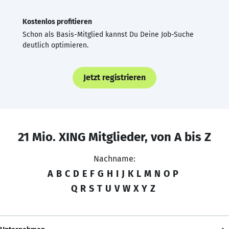
Kostenlos profitieren
Schon als Basis-Mitglied kannst Du Deine Job-Suche
deutlich optimieren.
Jetzt registrieren
21 Mio. XING Mitglieder, von A bis Z
Nachname:
A
B
C
D
E
F
G
H
I
J
K
L
M
N
O
P
Q
R
S
T
U
V
W
X
Y
Z