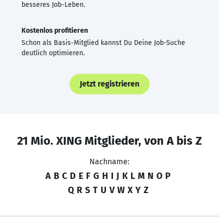
besseres Job-Leben.
Kostenlos profitieren
Schon als Basis-Mitglied kannst Du Deine Job-Suche
deutlich optimieren.
Jetzt registrieren
21 Mio. XING Mitglieder, von A bis Z
Nachname:
A
B
C
D
E
F
G
H
I
J
K
L
M
N
O
P
Q
R
S
T
U
V
W
X
Y
Z