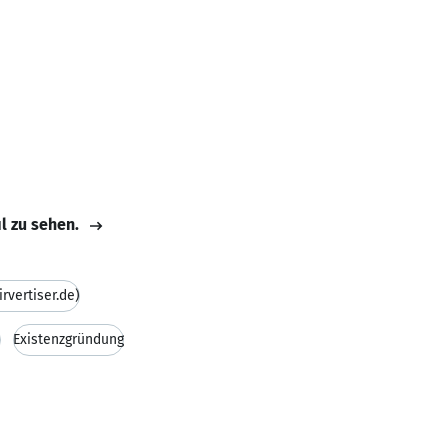
il zu sehen.
vertiser.de)
u
Existenzgründung