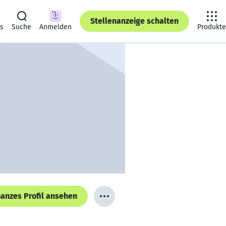
Stellenanzeige schalten
ts
Suche
Anmelden
Produkte
anzes Profil ansehen