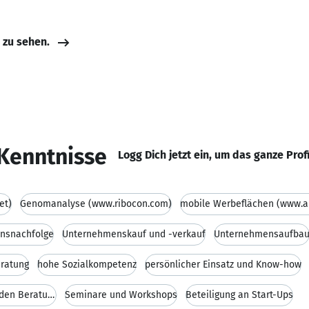
e zu sehen.
Kenntnisse
Logg Dich jetzt ein, um das ganze Prof
et)
Genomanalyse (www.ribocon.com)
mobile Werbeflächen (www.air
nsnachfolge
Unternehmenskauf und -verkauf
Unternehmensaufba
eratung
hohe Sozialkompetenz
persönlicher Einsatz und Know-how
ein großes Netzwerk für die angrenzenden Beratungs
Seminare und Workshops
Beteiligung an Start-Ups