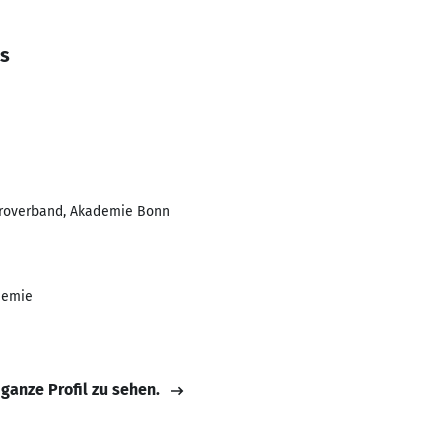
ds
iroverband, Akademie Bonn
demie
 ganze Profil zu sehen.