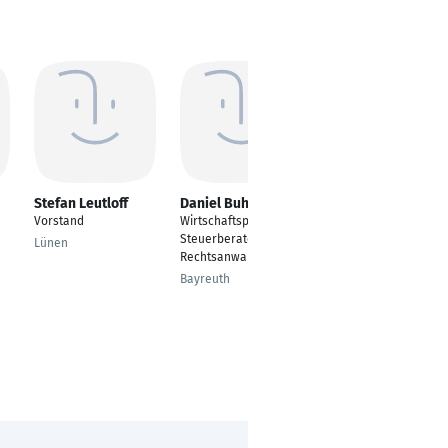
Stefan Leutloff
Daniel Buhl
Arno Popert
Vorstand
Wirtschaftsprüfer,
Inhaber
Steuerberater,
Lünen
Lübeck
Rechtsanwalt
Bayreuth