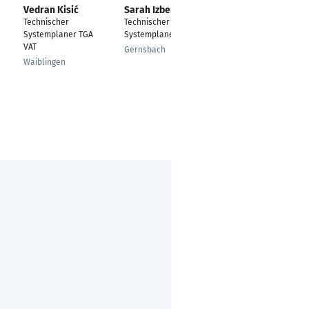
Vedran Kisić
Sarah Izberovic
Martin Hansen
Technischer
Technischer
---
Systemplaner TGA
Systemplaner
Hamburg, Hamburg,
VAT
Gernsbach
Deutschland
Waiblingen