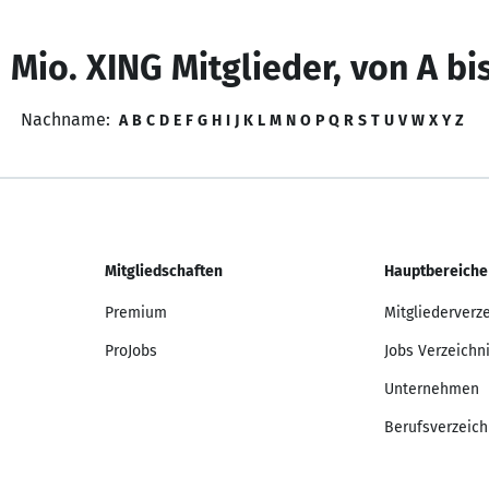
 Mio. XING Mitglieder, von A bi
Nachname:
A
B
C
D
E
F
G
H
I
J
K
L
M
N
O
P
Q
R
S
T
U
V
W
X
Y
Z
Mitgliedschaften
Hauptbereiche
Premium
Mitgliederverz
ProJobs
Jobs Verzeichn
Unternehmen
Berufsverzeich