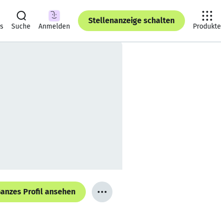
Stellenanzeige schalten
ts
Suche
Anmelden
Produkte
anzes Profil ansehen