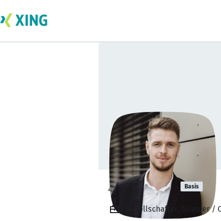
Aron Arndt
Basis
Gesellschafter, Gründer /