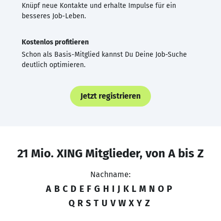
Knüpf neue Kontakte und erhalte Impulse für ein
besseres Job-Leben.
Kostenlos profitieren
Schon als Basis-Mitglied kannst Du Deine Job-Suche
deutlich optimieren.
Jetzt registrieren
21 Mio. XING Mitglieder, von A bis Z
Nachname:
A
B
C
D
E
F
G
H
I
J
K
L
M
N
O
P
Q
R
S
T
U
V
W
X
Y
Z