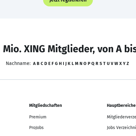
 Mio. XING Mitglieder, von A bi
Nachname:
A
B
C
D
E
F
G
H
I
J
K
L
M
N
O
P
Q
R
S
T
U
V
W
X
Y
Z
Mitgliedschaften
Hauptbereiche
Premium
Mitgliederverz
ProJobs
Jobs Verzeichn