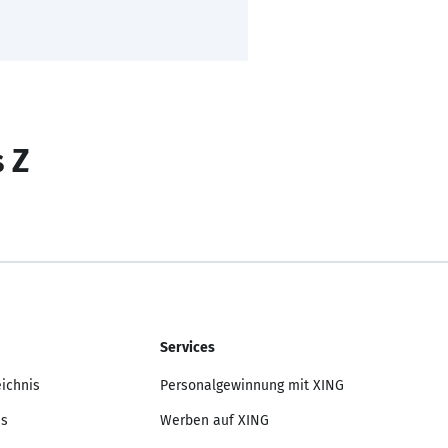
s Z
Services
eichnis
Personalgewinnung mit XING
is
Werben auf XING