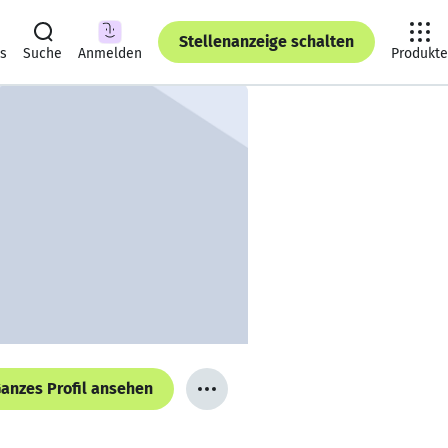
Stellenanzeige schalten
ts
Suche
Anmelden
Produkte
anzes Profil ansehen