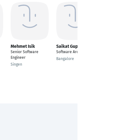
Mehmet Isik
Saikat Gupta
Christian Rath
Senior Software
Software Architect
Softwareentwickler
Engineer
C#
Bangalore
Singen
Düsseldorf