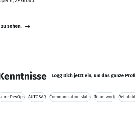
oper e, ZF Group
e zu sehen.
Kenntnisse
Logg Dich jetzt ein, um das ganze Prof
Azure DevOps
AUTOSAR
Communication skills
Team work
Reliabili