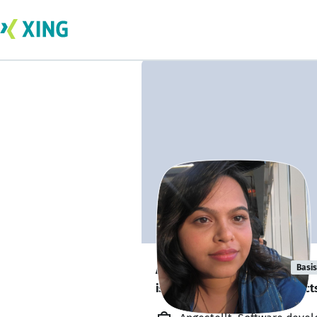
Arpita Shende
Basis
is looking for freelance project