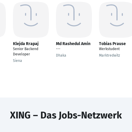
Klejda Rrapaj
Md Rashedul Amin
Tobias Prause
Senior Backend
---
Werkstudent
Developer
Dhaka
Marktredwitz
Siena
XING – Das Jobs-Netzwerk