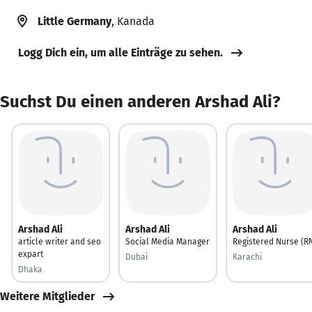
Little Germany
, Kanada
Logg Dich ein, um alle Einträge zu sehen.
Suchst Du einen anderen Arshad Ali?
Arshad Ali
Arshad Ali
Arshad Ali
article writer and seo
Social Media Manager
Registered Nurse (R
expart
Dubai
Karachi
Dhaka
Weitere Mitglieder