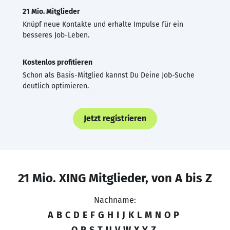
21 Mio. Mitglieder
Knüpf neue Kontakte und erhalte Impulse für ein
besseres Job-Leben.
Kostenlos profitieren
Schon als Basis-Mitglied kannst Du Deine Job-Suche
deutlich optimieren.
Jetzt registrieren
21 Mio. XING Mitglieder, von A bis Z
Nachname:
A
B
C
D
E
F
G
H
I
J
K
L
M
N
O
P
Q
R
S
T
U
V
W
X
Y
Z