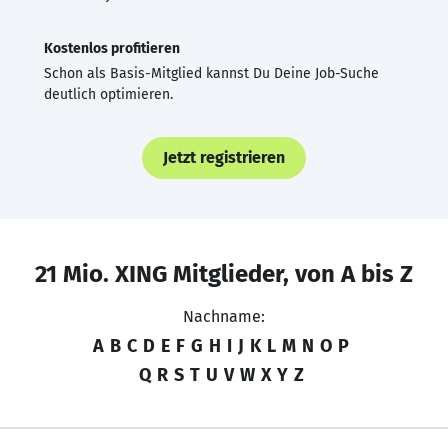
Kostenlos profitieren
Schon als Basis-Mitglied kannst Du Deine Job-Suche
deutlich optimieren.
Jetzt registrieren
21 Mio. XING Mitglieder, von A bis Z
Nachname:
A
B
C
D
E
F
G
H
I
J
K
L
M
N
O
P
Q
R
S
T
U
V
W
X
Y
Z